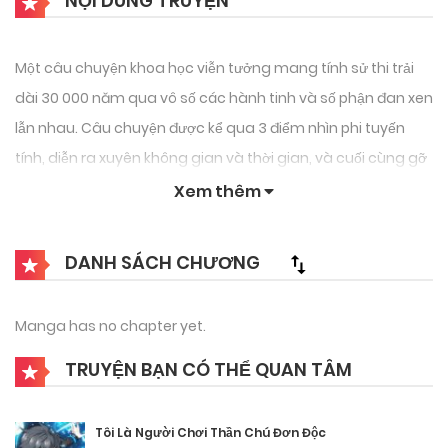
NỘI DUNG TRUYỆN
Một câu chuyện khoa học viễn tưởng mang tính sử thi trải
dài 30 000 năm qua vô số các hành tinh và số phận đan xen
lẫn nhau. Câu chuyện được kể qua 3 điểm nhìn phi tuyến
tính, diễn ra xuyên không gian và thời gian, và cuối cùng gỡ
nút ở một điểm.
Xem thêm
DANH SÁCH CHƯƠNG
Manga has no chapter yet.
TRUYỆN BẠN CÓ THỂ QUAN TÂM
Tôi Là Người Chơi Thần Chú Đơn Độc