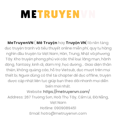
MeTruyenVN
(
Mê Truyện
hay
Truyện VN
) là nền tảng
đọc truyện tranh và tiểu thuyết online miễn phí, quy tụ hàng
nghìn đầu truyện từ Việt Nam, Hàn, Trung, Nhật và phương
Tây. Kho truyện phong phú với các thể loại: lãng mạn, hành
động, fantasy, kinh dị, đam mỹ, học đường… Giao diện thân
thiện, không quảng cáo, hỗ trợ Vietsub, đọc mượt trên mọi
thiết bị. Người dùng có thể tải chapter để đọc offline, truyện
được cập nhật liên tục giúp bạn theo dõi nhanh mọi diễn
biến mới nhất.
Website:
https://metruyenvn.com/
Address: 267 Trường Sơn, Hoà Thọ Tây, Cẩm Lệ, Đà Nẵng,
Việt Nam
Hotline: 0909089451
Email:
hotro@metruyenvn.com