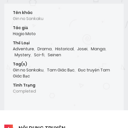
Tên khác
Gin no Sankaku
Tác giả
Hagio Moto
Thể Loại
Adventure
,
Drama
,
Historical
,
Josei
,
Manga
,
Mystery
,
Sci-fi
,
Seinen
Tag(s)
Gin no Sankaku
,
Tam Giác Bạc
,
Đọc truyện Tam
Giác Bạc
Tình Trạng
Completed