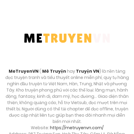
MeTruyenVN
(
Mê Truyện
hay
Truyện VN
) là nền tảng
đọc truyện tranh và tiểu thuyết online miễn phí, quy tụ hàng
nghìn đầu truyện từ Việt Nam, Hàn, Trung, Nhật và phương
Tây. Kho truyện phong phú với các thể loại: lãng mạn, hành
động, fantasy, kinh dị, đam mỹ, học đường… Giao diện thân
thiện, không quảng cáo, hỗ trợ Vietsub, đọc mượt trên mọi
thiết bị. Người dùng có thể tải chapter để đọc offline, truyện
được cập nhật liên tục giúp bạn theo dõi nhanh mọi diễn
biến mới nhất.
Website:
https://metruyenvn.com/
Address: 267 Trường Sơn, Hoà Thọ Tây, Cẩm Lệ, Đà Nẵng,