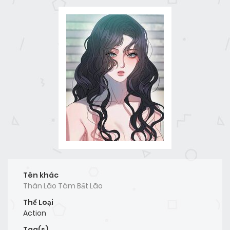
Tên khác
Thân Lão Tâm Bất Lão
Thể Loại
Action
Tag(s)