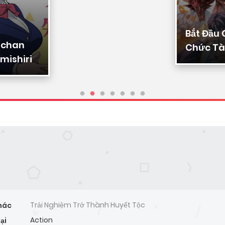
Bắt Đầu
-chan
Chức Tài
mishiri
Ta Chuy
Triệu Vạ
Sủng
Trải Nghiệm Trở Thành Huyết Tộc
hác
Action
ại