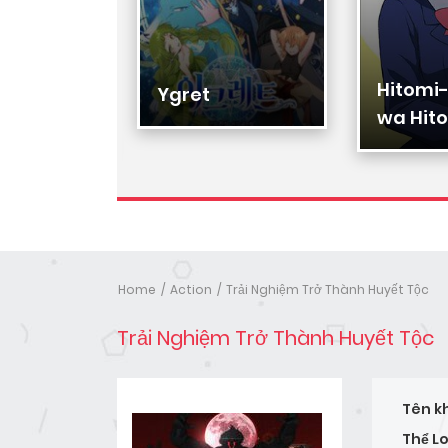
Hitomi
Hạ Đệ
Ygret
wa Hito
Nhân
Home
Action
Trải Nghiệm Trở Thành Huyết Tộc
Trải Nghiệm Trở Thành Huyết Tộc
Tên k
Thể Lo