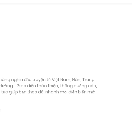
ụ hàng nghìn đầu truyện từ Việt Nam, Hàn, Trung,
c đường… Giao diện thân thiện, không quảng cáo,
ên tục giúp bạn theo dõi nhanh mọi diễn biến mới
m