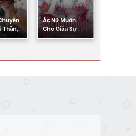
 Chuyển
Ác Nữ Muốn
Thực Thi
 Thần,
Che Giấu Sự
Lý
ển Hóa
Giàu Sang
n Thần