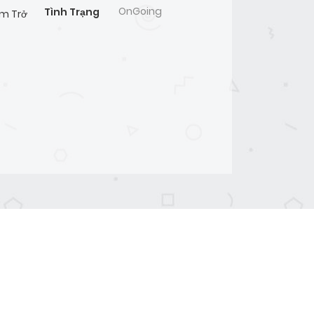
OnGoing
Tình Trạng
ệm Trở