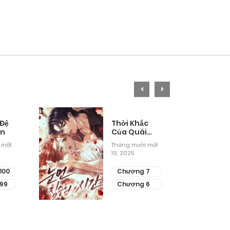
 Đệ
Thời Khắc
ân
Của Quái
Thú Mù
 một
Tháng mười một
19, 2025
100
Chương 7
99
Chương 6