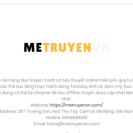
Tháng 9 24, 2025
Tháng 9 24, 2025
Tháng 9 24, 2025
Tháng 9 24, 2025
Tháng 9 24, 2025
à nền tảng đọc truyện tranh và tiểu thuyết online miễn phí, quy t
ác thể loại: lãng mạn, hành động, fantasy, kinh dị, đam mỹ, họ
ời dùng có thể tải chapter để đọc offline, truyện được cập nhật li
Tháng 9 24, 2025
nhất.
Website:
https://metruyenvn.com/
Address: 267 Trường Sơn, Hoà Thọ Tây, Cẩm Lệ, Đà Nẵng, Việt Na
Tháng 9 24, 2025
Hotline: 0909089451
Email:
hotro@metruyenvn.com
Tháng 9 24, 2025