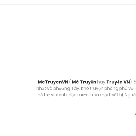
Chương 116
Chương 115
Chương 114
Chương 113
Chương 112
MeTruyenVN
(
Mê Truyện
hay
Truyện VN
) l
Nhật và phương Tây. Kho truyện phong phú với c
hỗ trợ Vietsub, đọc mượt trên mọi thiết bị. Ngư
Chương 111
Chương 110
Chương 109