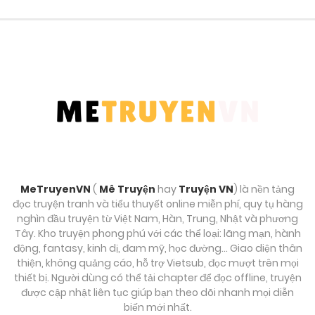
Chương 69
Tháng 9 30, 2025
Chương 68
Tháng 9 30, 2025
Chương 67
Tháng 9 30, 2025
MeTruyenVN
(
Mê Truyện
hay
Truyện VN
) là nền tảng
Chương 66
đọc truyện tranh và tiểu thuyết online miễn phí, quy tụ hàng
Tháng 9 30, 2025
nghìn đầu truyện từ Việt Nam, Hàn, Trung, Nhật và phương
Tây. Kho truyện phong phú với các thể loại: lãng mạn, hành
động, fantasy, kinh dị, đam mỹ, học đường… Giao diện thân
Chương 65
thiện, không quảng cáo, hỗ trợ Vietsub, đọc mượt trên mọi
Tháng 9 30, 2025
thiết bị. Người dùng có thể tải chapter để đọc offline, truyện
được cập nhật liên tục giúp bạn theo dõi nhanh mọi diễn
biến mới nhất.
Chương 64