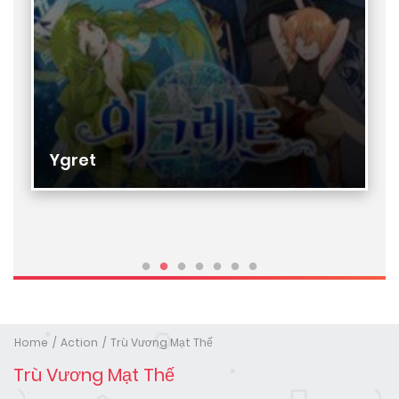
Ygret
Home
Action
Trù Vương Mạt Thế
Trù Vương Mạt Thế