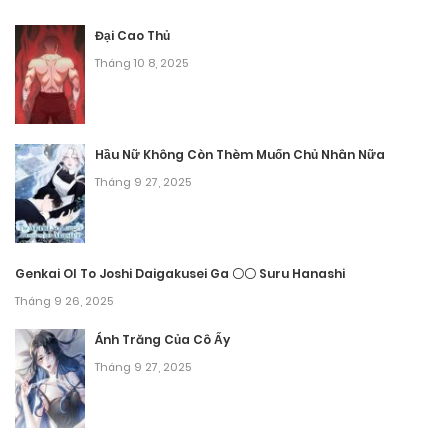
Chương 81
Đại Cao Thủ
Tháng 9 30, 2025
Tháng 10 8, 2025
Chương 80
Tháng 9 30, 2025
Hầu Nữ Không Còn Thèm Muốn Chủ Nhân Nữa
Tháng 9 27, 2025
Chương 79
Tháng 9 30, 2025
Chương 78
Genkai Ol To Joshi Daigakusei Ga 〇〇 Suru Hanashi
Tháng 9 26, 2025
Tháng 9 30, 2025
Ánh Trăng Của Cô Ấy
Chương 77
Tháng 9 27, 2025
Tháng 9 30, 2025
Chương 76