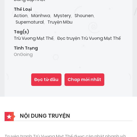
Thể Loại
Action
,
Manhwa
,
Mystery
,
Shounen
,
Supernatural
,
Truyện Màu
Tag(s)
Trù Vương Mạt Thế
,
Đọc truyện Trù Vương Mạt Thế
Tình Trạng
OnGoing
Đọc từ đầu
Chap mới nhất
NỘI DUNG TRUYỆN
Truyện tranh Trù Vương Mạt Thế được cập nhật nhanh và