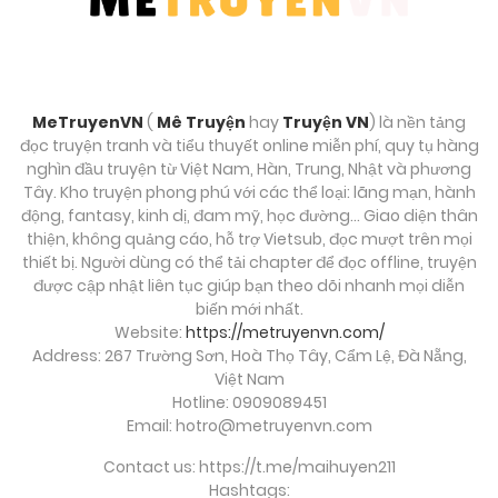
MeTruyenVN
(
Mê Truyện
hay
Truyện VN
) là nền tảng
đọc truyện tranh và tiểu thuyết online miễn phí, quy tụ hàng
nghìn đầu truyện từ Việt Nam, Hàn, Trung, Nhật và phương
Tây. Kho truyện phong phú với các thể loại: lãng mạn, hành
động, fantasy, kinh dị, đam mỹ, học đường… Giao diện thân
thiện, không quảng cáo, hỗ trợ Vietsub, đọc mượt trên mọi
thiết bị. Người dùng có thể tải chapter để đọc offline, truyện
được cập nhật liên tục giúp bạn theo dõi nhanh mọi diễn
biến mới nhất.
Website:
https://metruyenvn.com/
Address: 267 Trường Sơn, Hoà Thọ Tây, Cẩm Lệ, Đà Nẵng,
Việt Nam
Hotline: 0909089451
Email:
hotro@metruyenvn.com
Contact us: https://t.me/maihuyen211
Hashtags: