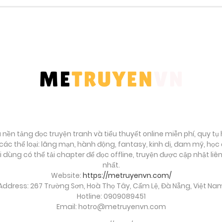
Tháng 10 19, 2025
Tháng 10 19, 2025
Tháng 10 19, 2025
Tháng 10 19, 2025
Tháng 10 19, 2025
à nền tảng đọc truyện tranh và tiểu thuyết online miễn phí, quy t
ác thể loại: lãng mạn, hành động, fantasy, kinh dị, đam mỹ, họ
ời dùng có thể tải chapter để đọc offline, truyện được cập nhật li
Tháng 10 19, 2025
nhất.
Website:
https://metruyenvn.com/
Address: 267 Trường Sơn, Hoà Thọ Tây, Cẩm Lệ, Đà Nẵng, Việt Na
Tháng 10 19, 2025
Hotline: 0909089451
Email:
hotro@metruyenvn.com
Tháng 10 19, 2025