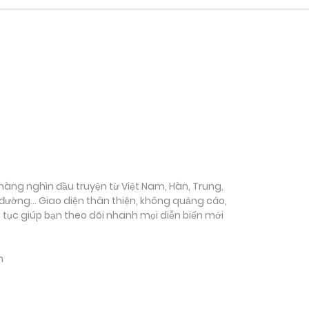
ụ hàng nghìn đầu truyện từ Việt Nam, Hàn, Trung,
c đường… Giao diện thân thiện, không quảng cáo,
ên tục giúp bạn theo dõi nhanh mọi diễn biến mới
m