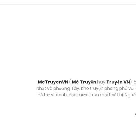
Chương 8
Chương 7
Chương 6
Chương 5
Chương 4
MeTruyenVN
(
Mê Truyện
hay
Truyện VN
) l
Nhật và phương Tây. Kho truyện phong phú với c
hỗ trợ Vietsub, đọc mượt trên mọi thiết bị. Ngư
Chương 3
Chương 2
Chương 1