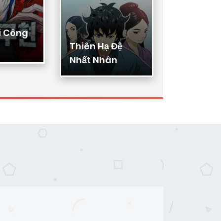
i Công
Thiên Hạ Đệ
Ygret
Nhất Nhân