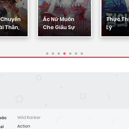
u Chuyển
Ác Nữ Muốn
Thực Th
i Thần,
Che Giấu Sự
Lý
yển Hóa
Giàu Sang
ạn Thần
Wild Ranker
hác
Action
ại