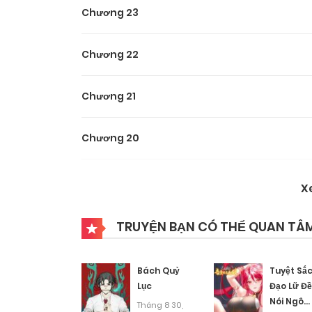
Chương 23
Chương 22
Chương 21
Chương 20
Chương 19
X
Chương 18
TRUYỆN BẠN CÓ THỂ QUAN TÂ
Chương 17
Bách Quỷ
Tuyệt Sắ
Lục
Đạo Lữ Đ
Nói Ngô
Chương 16
Tháng 8 30,