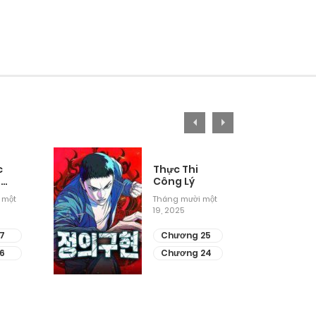
c
Thực Thi
i
Công Lý
 một
Tháng mười một
19, 2025
7
Chương 25
6
Chương 24