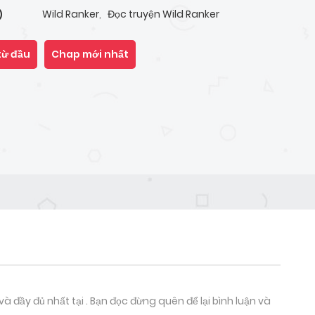
Wild Ranker
,
Đọc truyện Wild Ranker
)
từ đầu
Chap mới nhất
 đầy đủ nhất tại . Bạn đọc đừng quên để lại bình luận và