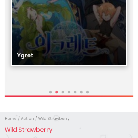
Ygret
Home
Action
Wild Strawberry
Wild Strawberry