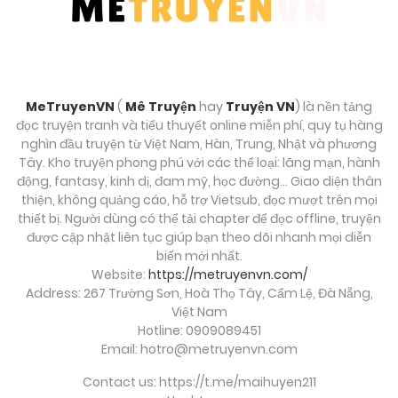
MeTruyenVN
(
Mê Truyện
hay
Truyện VN
) là nền tảng
đọc truyện tranh và tiểu thuyết online miễn phí, quy tụ hàng
nghìn đầu truyện từ Việt Nam, Hàn, Trung, Nhật và phương
Tây. Kho truyện phong phú với các thể loại: lãng mạn, hành
động, fantasy, kinh dị, đam mỹ, học đường… Giao diện thân
thiện, không quảng cáo, hỗ trợ Vietsub, đọc mượt trên mọi
thiết bị. Người dùng có thể tải chapter để đọc offline, truyện
được cập nhật liên tục giúp bạn theo dõi nhanh mọi diễn
biến mới nhất.
Website:
https://metruyenvn.com/
Address: 267 Trường Sơn, Hoà Thọ Tây, Cẩm Lệ, Đà Nẵng,
Việt Nam
Hotline: 0909089451
Email:
hotro@metruyenvn.com
Contact us: https://t.me/maihuyen211