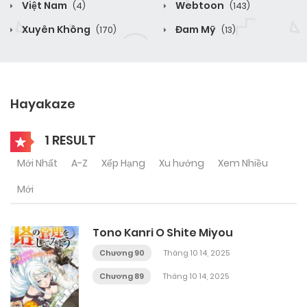
Việt Nam
Webtoon
(4)
(143)
Xuyên Không
Đam Mỹ
(170)
(13)
Hayakaze
1 RESULT
Mới Nhất
A-Z
Xếp Hạng
Xu hướng
Xem Nhiều
Mới
Tono Kanri O Shite Miyou
Chương 90
Tháng 10 14, 2025
Chương 89
Tháng 10 14, 2025