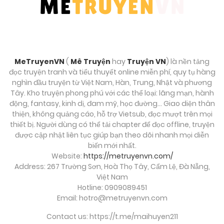
MeTruyenVN
(
Mê Truyện
hay
Truyện VN
) là nền tảng
đọc truyện tranh và tiểu thuyết online miễn phí, quy tụ hàng
nghìn đầu truyện từ Việt Nam, Hàn, Trung, Nhật và phương
Tây. Kho truyện phong phú với các thể loại: lãng mạn, hành
động, fantasy, kinh dị, đam mỹ, học đường… Giao diện thân
thiện, không quảng cáo, hỗ trợ Vietsub, đọc mượt trên mọi
thiết bị. Người dùng có thể tải chapter để đọc offline, truyện
được cập nhật liên tục giúp bạn theo dõi nhanh mọi diễn
biến mới nhất.
Website:
https://metruyenvn.com/
Address: 267 Trường Sơn, Hoà Thọ Tây, Cẩm Lệ, Đà Nẵng,
Việt Nam
Hotline: 0909089451
Email:
hotro@metruyenvn.com
Contact us: https://t.me/maihuyen211