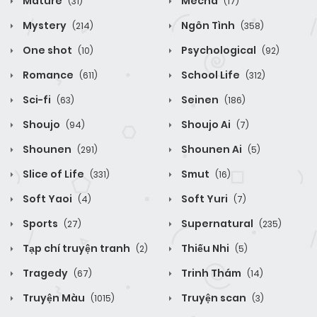
Mature
Mecha
(31)
(17)
Mystery
Ngôn Tình
(214)
(358)
One shot
Psychological
(10)
(92)
Romance
School Life
(611)
(312)
Sci-fi
Seinen
(63)
(186)
Shoujo
Shoujo Ai
(94)
(7)
Shounen
Shounen Ai
(291)
(5)
Slice of Life
Smut
(331)
(16)
Soft Yaoi
Soft Yuri
(4)
(7)
Sports
Supernatural
(27)
(235)
Tạp chí truyện tranh
Thiếu Nhi
(2)
(5)
Tragedy
Trinh Thám
(67)
(14)
Truyện Màu
Truyện scan
(1015)
(3)