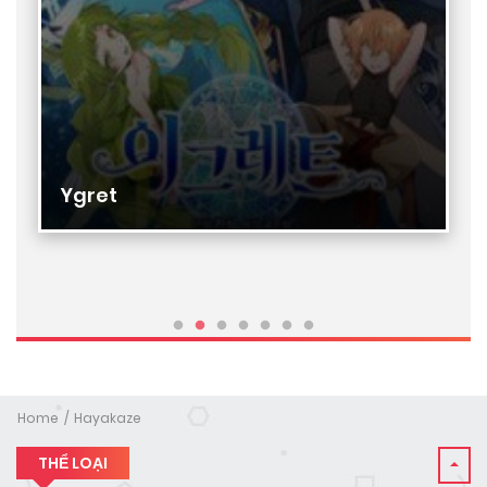
Ygret
Home
Hayakaze
THỂ LOẠI