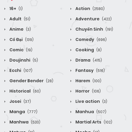
16+
Action
(1)
(2580)
Adult
Adventure
(51)
(422)
Anime
Chuyển Sinh
(3)
(191)
Cổ Đại
Comedy
(139)
(696)
Comic
Cooking
(19)
(8)
Doujinshi
Drama
(5)
(415)
Ecchi
Fantasy
(107)
(516)
Gender Bender
Harem
(28)
(100)
Historical
Horror
(60)
(106)
Josei
Live action
(37)
(3)
Manga
Manhua
(777)
(507)
Manhwa
Martial Arts
(533)
(102)