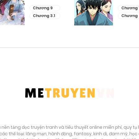
Chương 9
Chương 
Chương 3.1
Chương 
à nền tảng đọc truyện tranh và tiểu thuyết online miễn phí, quy t
ác thể loại: lãng mạn, hành động, fantasy, kinh dị, đam mỹ, họ