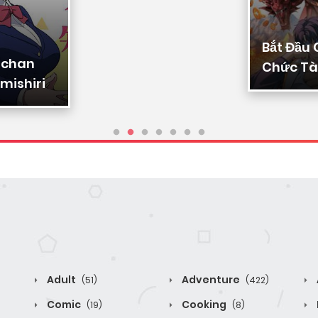
Bắt Đầu
-chan
Chức Tài
mishiri
Ta Chuy
Triệu Vạ
Sủng
Adult
Adventure
(51)
(422)
Comic
Cooking
(19)
(8)