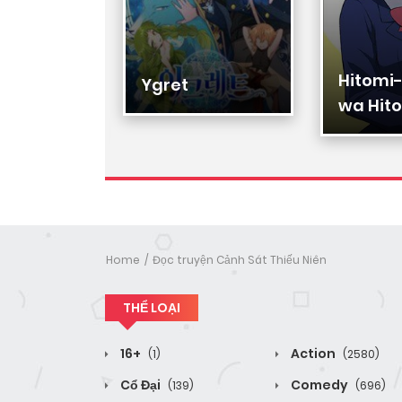
Hitomi
Hạ Đệ
Ygret
wa Hito
Nhân
Home
Đọc truyện Cảnh Sát Thiếu Niên
THỂ LOẠI
16+
Action
(1)
(2580)
Cổ Đại
Comedy
(139)
(696)