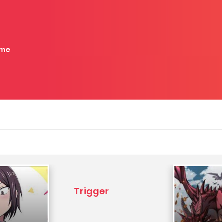
me
Trigger