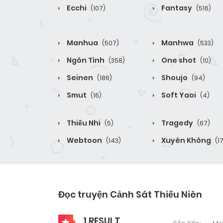
Ecchi
Fantasy
(107)
(516)
Manhua
Manhwa
(507)
(533)
Ngôn Tình
One shot
(358)
(10)
Seinen
Shoujo
(186)
(94)
Smut
Soft Yaoi
(16)
(4)
Thiếu Nhi
Tragedy
(5)
(67)
Webtoon
Xuyên Không
(143)
(1
Đọc truyện Cảnh Sát Thiếu Niên
1 RESULT