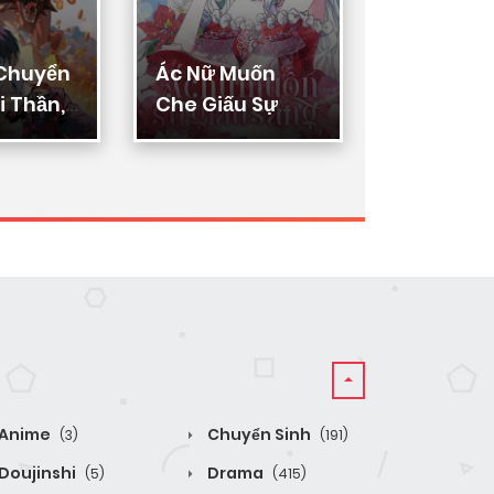
 Chuyển
Ác Nữ Muốn
Thực Thi
 Thần,
Che Giấu Sự
Lý
ển Hóa
Giàu Sang
n Thần
Anime
Chuyển Sinh
(3)
(191)
Doujinshi
Drama
(5)
(415)