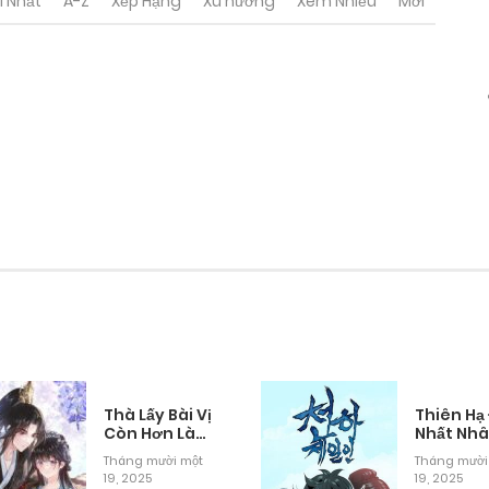
i Nhất
A-Z
Xếp Hạng
Xu hướng
Xem Nhiều
Mới
Thà Lấy Bài Vị
Thiên Hạ
Còn Hơn Làm
Nhất Nh
Thiếp
Tháng mười một
Tháng mười
19, 2025
19, 2025