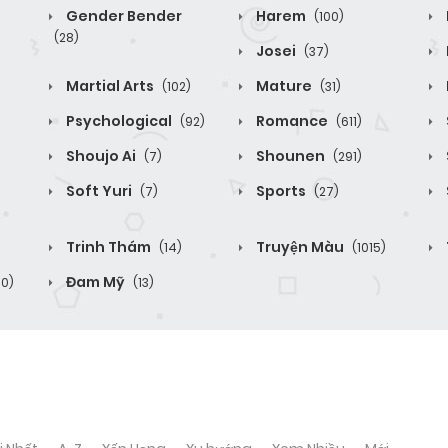
Gender Bender
Harem
(100)
(28)
Josei
(37)
Martial Arts
Mature
(102)
(31)
Psychological
Romance
(92)
(611)
Shoujo Ai
Shounen
(7)
(291)
Soft Yuri
Sports
(7)
(27)
Trinh Thám
Truyện Màu
(14)
(1015)
Đam Mỹ
70)
(13)