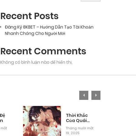
Recent Posts
Đăng Ký 8KBET – Hướng Dẫn Tạo Tài Khoản
Nhanh Chóng Cho Người Mới
Recent Comments
Không có bình luận nào để hiển thị.
 Đệ
Thời Khắc
ân
Của Quái
Thú Mù
 một
Tháng mười một
19, 2025