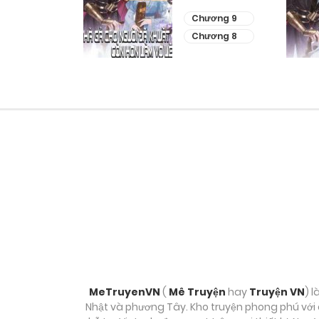
Lẽ
ương 11
Chương 9
ương 10
Chương 8
MeTruyenVN
(
Mê Truyện
hay
Truyện VN
) l
Nhật và phương Tây. Kho truyện phong phú với c