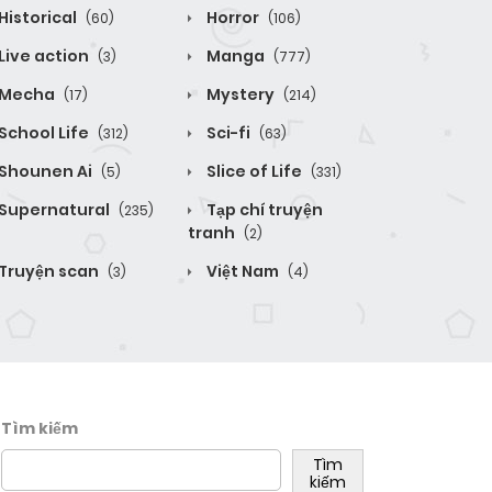
Historical
Horror
(60)
(106)
Live action
Manga
(3)
(777)
Mecha
Mystery
(17)
(214)
School Life
Sci-fi
(312)
(63)
Shounen Ai
Slice of Life
(5)
(331)
Supernatural
Tạp chí truyện
(235)
tranh
(2)
Truyện scan
Việt Nam
(3)
(4)
Tìm kiếm
Tìm
kiếm