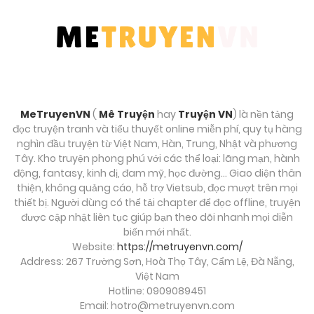
Chương 190
Tháng 9 27, 2025
Chương 189
Tháng 9 27, 2025
MeTruyenVN
(
Mê Truyện
hay
Truyện VN
) là nền tảng
đọc truyện tranh và tiểu thuyết online miễn phí, quy tụ hàng
Chương 188
nghìn đầu truyện từ Việt Nam, Hàn, Trung, Nhật và phương
Tây. Kho truyện phong phú với các thể loại: lãng mạn, hành
Tháng 9 27, 2025
động, fantasy, kinh dị, đam mỹ, học đường… Giao diện thân
thiện, không quảng cáo, hỗ trợ Vietsub, đọc mượt trên mọi
Chương 187
thiết bị. Người dùng có thể tải chapter để đọc offline, truyện
được cập nhật liên tục giúp bạn theo dõi nhanh mọi diễn
Tháng 9 27, 2025
biến mới nhất.
Website:
https://metruyenvn.com/
Chương 186
Address: 267 Trường Sơn, Hoà Thọ Tây, Cẩm Lệ, Đà Nẵng,
Tháng 9 27, 2025
Việt Nam
Hotline: 0909089451
Email:
hotro@metruyenvn.com
Chương 185