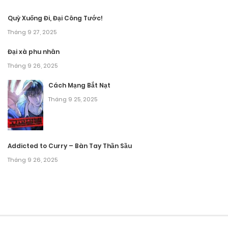
Chương 197
Quỳ Xuống Đi, Đại Công Tước!
Tháng mười một 15, 2025
Tháng 9 27, 2025
Chương 197
Đại xà phu nhân
Tháng 9 26, 2025
Tháng mười một 15, 2025
Cách Mạng Bắt Nạt
Chương 196
Tháng 9 25, 2025
Tháng mười một 15, 2025
Chương 196
Addicted to Curry – Bàn Tay Thần Sầu
Tháng mười một 15, 2025
Tháng 9 26, 2025
Chương 196
Tháng mười một 15, 2025
Chương 196