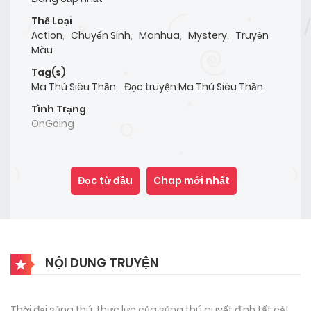
Thể Loại
Action
,
Chuyển Sinh
,
Manhua
,
Mystery
,
Truyện
Màu
Tag(s)
Ma Thú Siêu Thần
,
Đọc truyện Ma Thú Siêu Thần
Tình Trạng
OnGoing
Đọc từ đầu
Chap mới nhất
NỘI DUNG TRUYỆN
Thời đại sủng thú, thực lực của sủng thú quyết định tất cả!